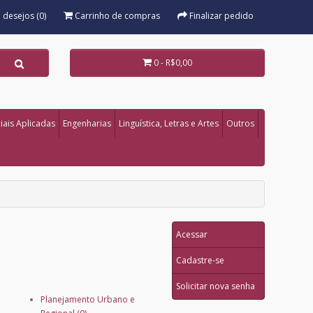
e desejos (0)
Carrinho de compras
Finalizar pedido
0 - R$0,00
iais Aplicadas
Engenharias
Linguística, Letras e Artes
Outros
Acessar
Cadastre-se
Solicitar nova senha
Planejamento Urbano e