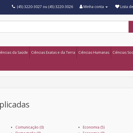
(45) 3220-3027 ou (45) 3220-3026
Minha conta
Lista d
iências da Saúde
Ciências Exatas e da Terra
Ciências Humanas
Ciências Soc
Aplicadas
Comunicação (0)
Economia (5)