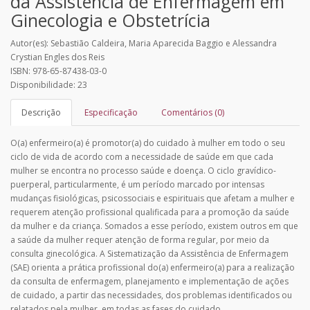
da Assistência de Enfermagem em
Ginecologia e Obstetrícia
Autor(es): Sebastião Caldeira, Maria Aparecida Baggio e Alessandra
Crystian Engles dos Reis
ISBN: 978-65-87438-03-0
Disponibilidade: 23
Descrição
Especificação
Comentários (0)
O(a) enfermeiro(a) é promotor(a) do cuidado à mulher em todo o seu
ciclo de vida de acordo com a necessidade de saúde em que cada
mulher se encontra no processo saúde e doença. O ciclo gravídico-
puerperal, particularmente, é um período marcado por intensas
mudanças fisiológicas, psicossociais e espirituais que afetam a mulher e
requerem atenção profissional qualificada para a promoção da saúde
da mulher e da criança. Somados a esse período, existem outros em que
a saúde da mulher requer atenção de forma regular, por meio da
consulta ginecológica. A Sistematização da Assistência de Enfermagem
(SAE) orienta a prática profissional do(a) enfermeiro(a) para a realização
da consulta de enfermagem, planejamento e implementação de ações
de cuidado, a partir das necessidades, dos problemas identificados ou
relatados pela mulher, em todas as fases do cuidado.