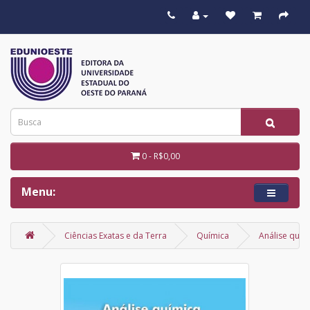
0 - R$0,00
Menu:
Ciências Exatas e da Terra
Química
Análise quím