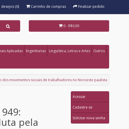
e desejos (0)
Carrinho de compras
Finalizar pedido
0 - R$0,00
iais Aplicadas
Engenharias
Linguística, Letras e Artes
Outros
ção dos movimentos sociais de trabalhadores no Noroeste paulista
Acessar
Cadastre-se
1949:
Solicitar nova senha
luta pela