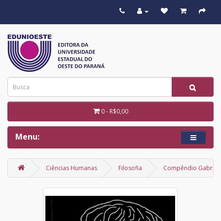
0 - R$0,00
Menu:
Ciências Humanas
Filosofia
Compêndio Gabriel 