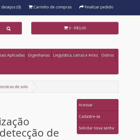
e desejos (0)
Carrinho de compras
Finalizar pedido
0 - R$0,00
iais Aplicadas
Engenharias
Linguística, Letras e Artes
Outros
amostras de solo
Acessar
Cadastre-se
ização
Solicitar nova senha
a detecção de