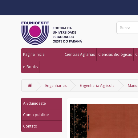
Página inicial
Ciências Agrárias
Ciências Biológicas
C
e-Books
Engenharias
Engenharia Agrícola
Manua
A Edunioeste
Como publicar
Contato