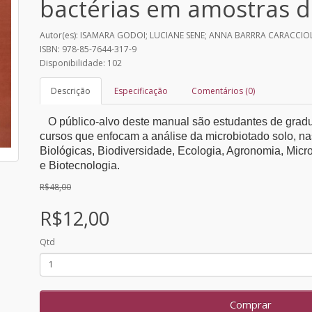
bactérias em amostras d
Autor(es): ISAMARA GODOI; LUCIANE SENE; ANNA BARRRA CARACCI
ISBN: 978-85-7644-317-9
Disponibilidade: 102
Descrição
Especificação
Comentários (0)
O público-alvo deste manual são estudantes de gra
cursos que enfocam a análise da microbiotado solo, na
Biológicas, Biodiversidade, Ecologia, Agronomia, Micr
e Biotecnologia.
R$48,00
R$12,00
Qtd
Comprar