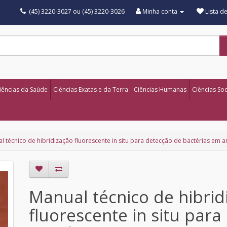
(45) 3220-3027 ou (45) 3220-3026
Minha conta
Lista d
iências da Saúde
Ciências Exatas e da Terra
Ciências Humanas
Ciências Soc
l técnico de hibridização fluorescente in situ para detecção de bactérias em 
Manual técnico de hibrid
fluorescente in situ par