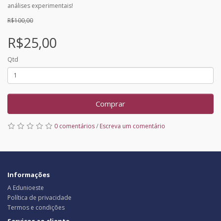
análises experimentais!
R$100,00
R$25,00
Qtd
Comprar
0 comentários
/
Escreva um comentário
Informações
A Edunioeste
Política de privacidade
Termos e condições
Serviços ao cliente