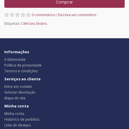
Comprar
0 comentários
/
Escreva um comentário
Etiquetas:
Ciências; Ensino.
Informações
A Edunioeste
Política de privacidade
Termos e condições
Serviços ao cliente
Entre em contato
Solicitar devolução
Mapa do site
Minha conta
Minha conta
Histórico de pedidos
Lista de desejos