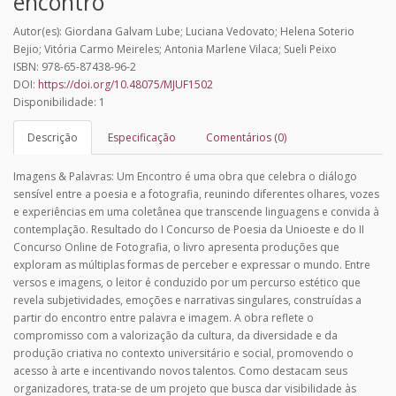
encontro
Autor(es): Giordana Galvam Lube; Luciana Vedovato; Helena Soterio
Bejio; Vitória Carmo Meireles; Antonia Marlene Vilaca; Sueli Peixo
ISBN: 978-65-87438-96-2
DOI:
https://doi.org/10.48075/MJUF1502
Disponibilidade: 1
Descrição
Especificação
Comentários (0)
Imagens & Palavras: Um Encontro
é uma obra que celebra o diálogo
sensível entre a poesia e a fotografia, reunindo diferentes olhares, vozes
e experiências em uma coletânea que transcende linguagens e convida à
contemplação. Resultado do I Concurso de Poesia da Unioeste e do II
Concurso Online de Fotografia, o livro apresenta produções que
exploram as múltiplas formas de perceber e expressar o mundo. Entre
versos e imagens, o leitor é conduzido por um percurso estético que
revela subjetividades, emoções e narrativas singulares, construídas a
partir do encontro entre palavra e imagem. A obra reflete o
compromisso com a valorização da cultura, da diversidade e da
produção criativa no contexto universitário e social, promovendo o
acesso à arte e incentivando novos talentos. Como destacam seus
organizadores, trata-se de um projeto que busca dar visibilidade às