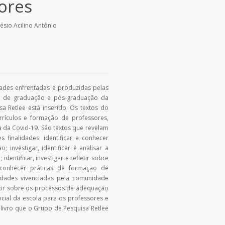
ores
lésio Acilino Antônio
dades enfrentadas e produzidas pelas
os de graduação e pós-graduação da
 Retlee está inserido. Os textos do
urrículos e formação de professores,
 da Covid-19. São textos que revelam
s finalidades: identificar e conhecer
 investigar, identificar e analisar a
dentificar, investigar e refletir sobre
 conhecer práticas de formação de
ldades vivenciadas pela comunidade
letir sobre os processos de adequação
ocial da escola para os professores e
 livro que o Grupo de Pesquisa Retlee