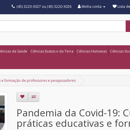
(45) 3220-3027 ou (45) 3220-3026
Minha conta
Lista d
iências da Saúde
Ciências Exatas e da Terra
Ciências Humanas
Ciências Soc
as e formação de professores e pesquisadores
Pandemia da Covid-19: Cu
práticas educativas e f