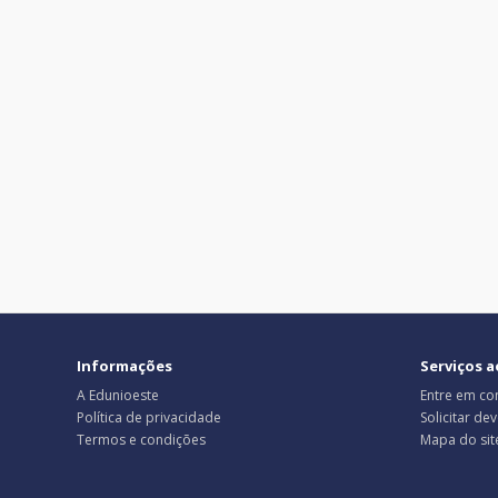
Informações
Serviços a
A Edunioeste
Entre em co
Política de privacidade
Solicitar de
Termos e condições
Mapa do sit