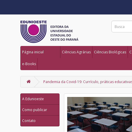
Página inicial
Ciências Agrárias
Ciências Biológicas
C
e-Books
Pandemia da Covid-19: Currículo, práticas educativ
A Edunioeste
Como publicar
Contato