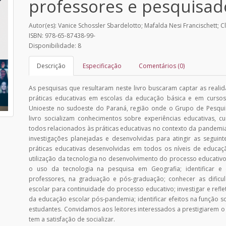
professores e pesquisad
Autor(es): Vanice Schossler Sbardelotto; Mafalda Nesi Francischett; C
ISBN: 978-65-87438-99-
Disponibilidade: 8
Descrição
Especificação
Comentários (0)
As pesquisas que resultaram neste livro buscaram captar as reali
práticas educativas em escolas da educação básica e em curs
Unioeste no sudoeste do Paraná, região onde o Grupo de Pesquisa
livro socializam conhecimentos sobre experiências educativas, c
todos relacionados às práticas educativas no contexto da pandemia
investigações planejadas e desenvolvidas para atingir as seguinte
práticas educativas desenvolvidas em todos os níveis de educação;
utilização da tecnologia no desenvolvimento do processo educativo; i
o uso da tecnologia na pesquisa em Geografia; identificar e
professores, na graduação e pós-graduação; conhecer as dificu
escolar para continuidade do processo educativo; investigar e ref
da educação escolar pós-pandemia; identificar efeitos na função s
estudantes. Convidamos aos leitores interessados a prestigiarem o
tem a satisfação de socializar.