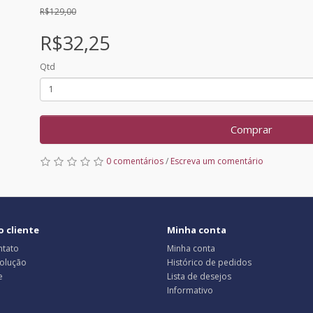
R$129,00
R$32,25
Qtd
Comprar
0 comentários
/
Escreva um comentário
o cliente
Minha conta
ntato
Minha conta
volução
Histórico de pedidos
e
Lista de desejos
Informativo