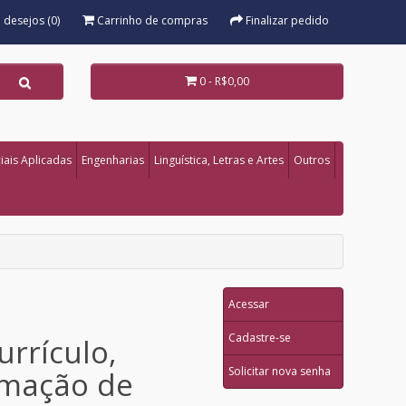
e desejos (0)
Carrinho de compras
Finalizar pedido
0 - R$0,00
iais Aplicadas
Engenharias
Linguística, Letras e Artes
Outros
Acessar
Cadastre-se
rrículo,
Solicitar nova senha
ormação de