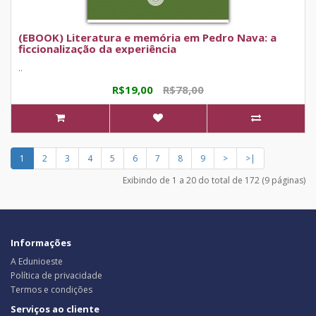
(EBOOK) Literatura e memória em Pedro Nava: a
ficcionalização da experiência
..
R$19,00
R$78,00
1
2
3
4
5
6
7
8
9
>
>|
Exibindo de 1 a 20 do total de 172 (9 páginas)
Informações
A Edunioeste
Política de privacidade
Termos e condições
Serviços ao cliente